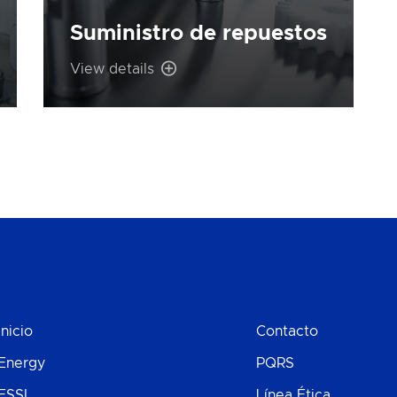
Suministro de repuestos
View details
Inicio
Contacto
Energy
PQRS
ESSI
Línea Ética